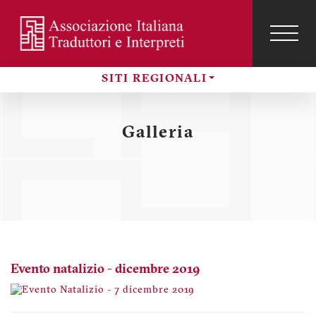
Salta
al
contenuto
TOG
NAVI
Menu
principale
profilo
SITI REGIONALI
utente
Sezioni
Galleria
Evento natalizio - dicembre 2019