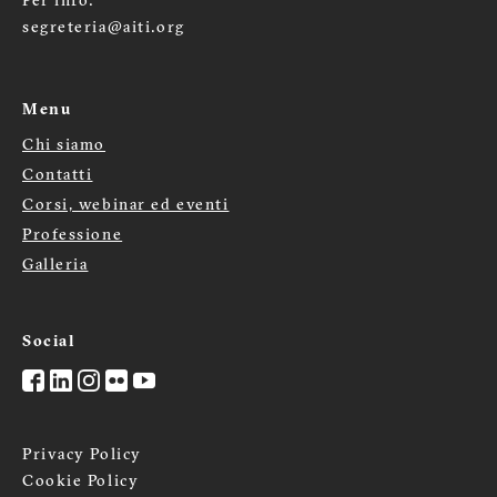
Per info:
segreteria@aiti.org
Menu
Chi siamo
Menù
Contatti
footer
Corsi, webinar ed eventi
Professione
Galleria
Social
Privacy Policy
Cookie Policy