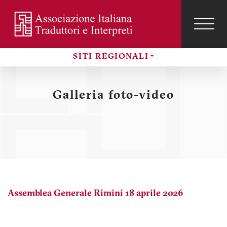
Salta
al
contenuto
TOG
NAVI
Menu
principale
profilo
SITI REGIONALI
utente
Sezioni
Galleria foto-video
Assemblea Generale Rimini 18 aprile 2026