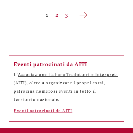
Pagination
Current
1
Page
2
Page
3
page
Eventi patrocinati da AITI
L'
Associazione Italiana Traduttori e Interpreti
(AITI), oltre a organizzare i propri corsi,
patrocina numerosi eventi in tutto il
territorio nazionale.
Eventi patrocinati da AITI