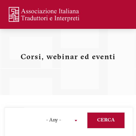
Skip
to
main
Menu
content
profilo
utente
Corsi, webinar ed eventi
- Any -
CERCA