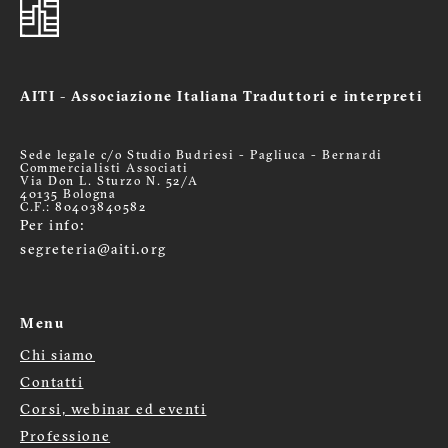
AITI - Associazione Italiana Traduttori e interpreti
Sede legale c/o Studio Budriesi - Pagliuca - Bernardi
Commercialisti Associati
Via Don L. Sturzo N. 52/A
40135 Bologna
C.F.: 80403840582
Per info:
segreteria@aiti.org
Menu
Chi siamo
Menù
Contatti
Corsi, webinar ed eventi
footer
Professione