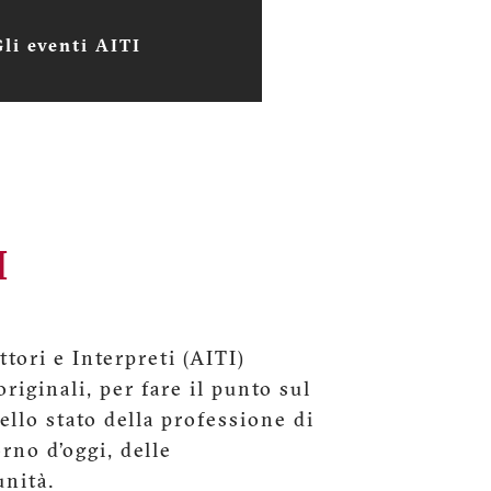
Gli eventi AITI
I
tori e Interpreti (AITI)
riginali, per fare il punto sul
dello stato della professione di
orno d’oggi, delle
unità.