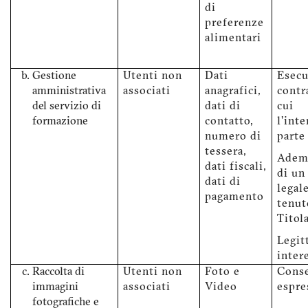
di
preferenze
alimentari
Gestione
Utenti non
Dati
Esecu
amministrativa
associati
anagrafici,
contr
del servizio di
dati di
cui
formazione
contatto,
l'int
numero di
parte
tessera,
Adem
dati fiscali,
di un
dati di
legale
pagamento
tenut
Titol
Legit
inter
Raccolta di
Utenti non
Foto e
Cons
immagini
associati
Video
espre
fotografiche e