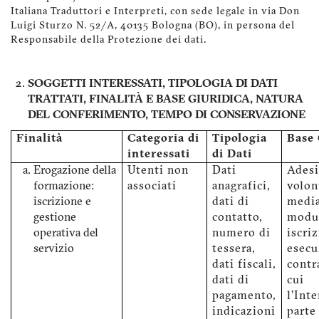
Italiana Traduttori e Interpreti, con sede legale in via Don
Luigi Sturzo N. 52/A, 40135 Bologna (BO), in persona del
Responsabile della Protezione dei dati.
SOGGETTI INTERESSATI, TIPOLOGIA DI DATI
TRATTATI, FINALITÀ E BASE GIURIDICA, NATURA
DEL CONFERIMENTO, TEMPO DI CONSERVAZIONE
Finalità
Categoria di
Tipologia
Base 
interessati
di Dati
Erogazione della
Utenti non
Dati
Ades
formazione:
associati
anagrafici,
volon
iscrizione e
dati di
medi
gestione
contatto,
modu
operativa del
numero di
iscriz
servizio
tessera,
esecu
dati fiscali,
contr
dati di
cui
pagamento,
l'Int
indicazioni
parte