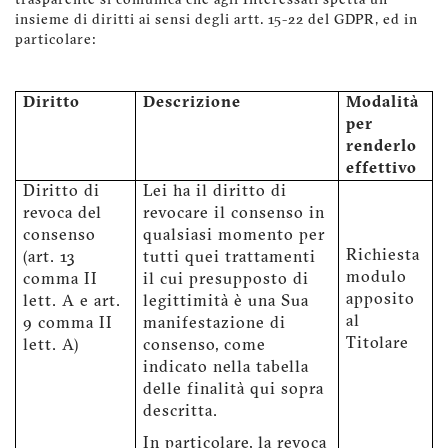
trasparente si comunica che agli Interessati spetta un
insieme di diritti ai sensi degli artt. 15-22 del GDPR, ed in
particolare:
Diritto
Descrizione
Modalità
per
renderlo
effettivo
Diritto di
Lei ha il diritto di
revoca del
revocare il consenso in
consenso
qualsiasi momento per
Richiesta
(art. 13
tutti quei trattamenti
modulo
comma II
il cui presupposto di
apposito
lett. A e art.
legittimità è una Sua
al
9 comma II
manifestazione di
Titolare
lett. A)
consenso, come
indicato nella tabella
delle finalità qui sopra
descritta.
In particolare, la revoca