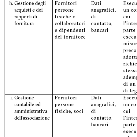
Gestione degli
Fornitori
Dati
Esecu
acquisti e dei
persone
anagrafici,
un co
rapporti di
fisiche o
di
cui
fornitura
collaboratori
contatto,
l'int
e dipendenti
bancari
parte
del fornitore
esecu
misu
preco
adott
richi
stess
adem
di un
di le
Gestione
Fornitori
Dati
Esecu
contabile ed
persone
anagrafici,
un co
amministrativa
fisiche, soci
di
cui
dell'associazione
contatto,
l'int
bancari
parte
esecu