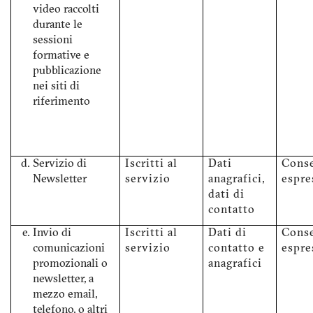
video raccolti
durante le
sessioni
formative e
pubblicazione
nei siti di
riferimento
Servizio di
Iscritti al
Dati
Cons
Newsletter
servizio
anagrafici,
espre
dati di
contatto
Invio di
Iscritti al
Dati di
Cons
comunicazioni
servizio
contatto e
espre
promozionali o
anagrafici
newsletter, a
mezzo email,
telefono, o altri