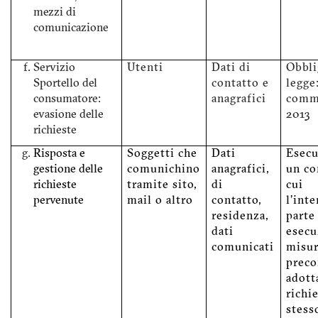
mezzi di
comunicazione
Servizio
Utenti
Dati di
Obbli
Sportello del
contatto e
legge:
consumatore:
anagrafici
comma
evasione delle
2013
richieste
Risposta e
Soggetti che
Dati
Esecu
gestione delle
comunichino
anagrafici,
un co
richieste
tramite sito,
di
cui
pervenute
mail o altro
contatto,
l'int
residenza,
parte
dati
esecu
comunicati
misu
preco
adott
richi
stess