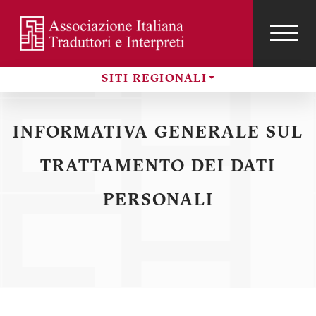
Salta
al
contenuto
TOG
NAVI
Menu
principale
profilo
SITI REGIONALI
utente
Sezioni
INFORMATIVA GENERALE SUL
TRATTAMENTO DEI DATI
PERSONALI