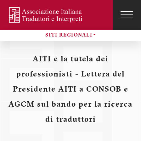
Salta
al
contenuto
TOG
NAVI
Menu
principale
SITI REGIONALI
profilo
Sezioni
utente
AITI e la tutela dei
professionisti - Lettera del
Presidente AITI a CONSOB e
AGCM sul bando per la ricerca
di traduttori