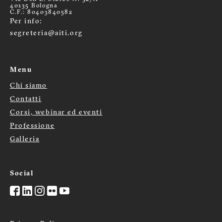
40135 Bologna
C.F.: 80403840582
Per info:
segreteria@aiti.org
Menu
Chi siamo
Menù
Contatti
Corsi, webinar ed eventi
footer
Professione
Galleria
Social