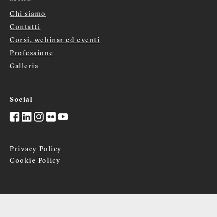
Chi siamo
Menù
Contatti
Corsi, webinar ed eventi
footer
Professione
Galleria
Social
Privacy Policy
Cookie Policy