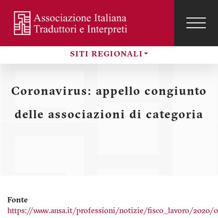
Salta
al
contenuto
TOG
NAVI
Menu
principale
SITI REGIONALI
profilo
Sezioni
utente
Coronavirus: appello congiunto
delle associazioni di categoria
Fonte
https://www.ansa.it/professioni/notizie/fisco_lavoro/2020/0