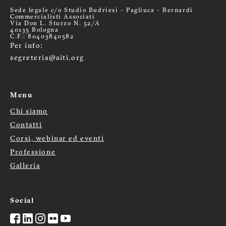
Sede legale c/o Studio Budriesi - Pagliuca - Bernardi
Commercialisti Associati
Via Don L. Sturzo N. 52/A
40135 Bologna
C.F.: 80403840582
Per info:
segreteria@aiti.org
Menu
Chi siamo
Menù
Contatti
Corsi, webinar ed eventi
footer
Professione
Galleria
Social