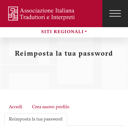
Salta
al
contenuto
TOG
NAVI
Menu
principale
SITI REGIONALI
profilo
Sezioni
utente
Reimposta la tua password
Accedi
Crea nuovo profilo
Schede
Reimposta la tua password
primarie